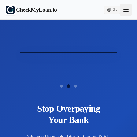
CheckMyLoan.io
EL
Stop Overpaying
Your Bank
Advanced loan calculator for Cyprus & EU.