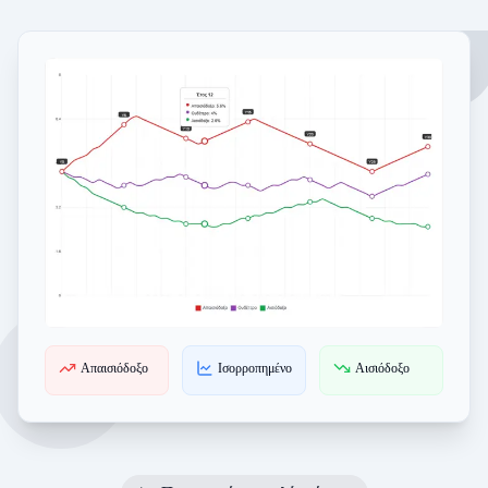
Απαισιόδοξο
Ισορροπημένο
Αισιόδοξο